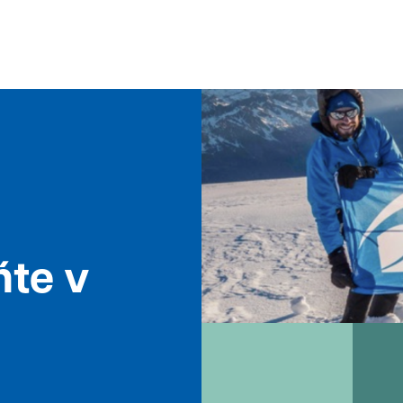
ňte v