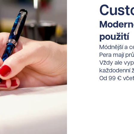
Cust
Moderně
použití
Módnější a c
Pera mají pr
Vždy ale vyp
každodenní ž
Od 99 € vče