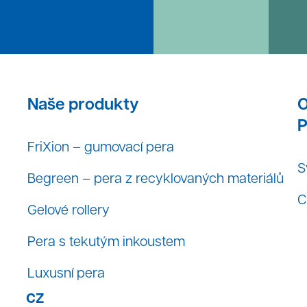
Naše produkty
O
P
FriXion – gumovací pera
S
Begreen – pera z recyklovaných materiálů
C
Gelové rollery
Pera s tekutým inkoustem
Luxusní pera
CZ