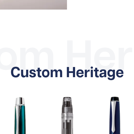
om Her
Custom Heritage