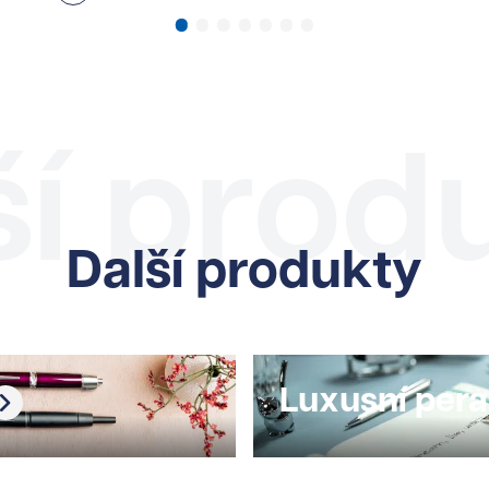
ší prod
Další produkty
Luxusní pera