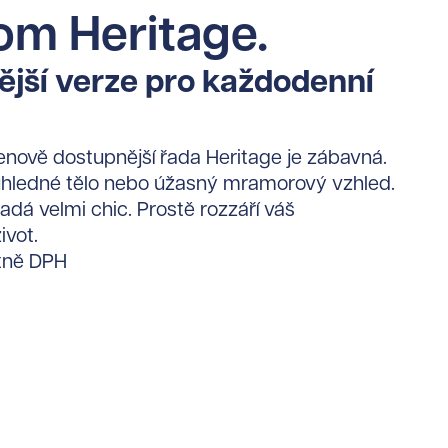
om Heritage.
jší verze pro každodenní
enově dostupnější řada Heritage je zábavná.
ůhledné tělo nebo úžasný mramorový vzhled.
adá velmi chic. Prostě rozzáří váš
ivot.
tně DPH