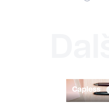
Dal
Capless