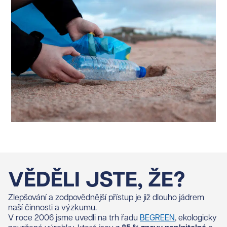
VĚDĚLI JSTE, ŽE?
Zlepšování a zodpovědnější přístup je již dlouho jádrem
naší činnosti a výzkumu.
V roce 2006 jsme uvedli na trh řadu
BEGREEN
, ekologicky