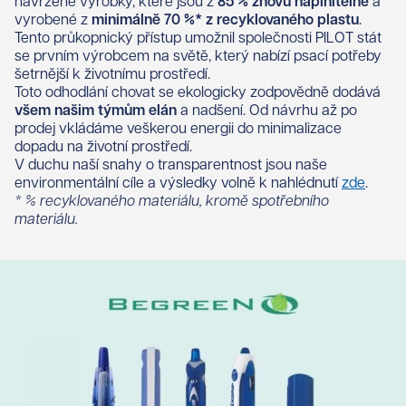
navržené výrobky, které jsou z
85 % znovu naplnitelné
a
vyrobené z
minimálně 70 %* z recyklovaného plastu
.
Tento průkopnický přístup umožnil společnosti PILOT stát
se prvním výrobcem na světě, který nabízí psací potřeby
šetrnější k životnímu prostředí.
Toto odhodlání chovat se ekologicky zodpovědně dodává
všem našim týmům elán
a nadšení. Od návrhu až po
prodej vkládáme veškerou energii do minimalizace
dopadu na životní prostředí.
V duchu naší snahy o transparentnost jsou naše
environmentální cíle a výsledky volně k nahlédnutí
zde
.
* % recyklovaného materiálu, kromě spotřebního
materiálu.