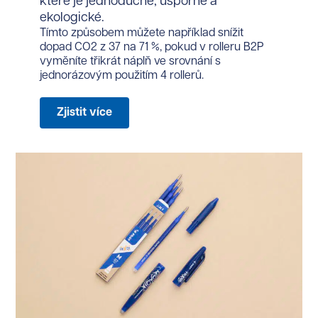
které je jednoduché, úsporné a
ekologické.
Tímto způsobem můžete například snížit
dopad CO2 z 37 na 71 %, pokud v rolleru B2P
vyměníte třikrát náplň ve srovnání s
jednorázovým použitím 4 rollerů.
Zjistit více