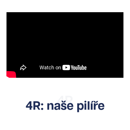
4R
4R: naše pilíře