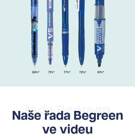
řada Begreen
Naše řada Begreen
ve videu