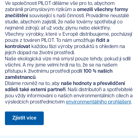
Ve společnosti PILOT děláme vše pro to, abychom
zabránili průmyslovým rizikům a
omezili všechny formy
znečištění
související s naší činností. Provádíme neustálé
studie, abychom zajistili, že naše továrny spotřebují co
nejméně zdrojů: ať už vody, plynu nebo elektřiny.
Všechny výrobky, které v Evropě distribuujeme, pocházejí
pouze z továren PILOT. To nám umožňuje
řídit a
kontrolovat
každou fázi výroby produktů s ohledem na
jejich dopad na životní prostředí.
Naše ekologická vize má smysl pouze tehdy, pokud ji sdílí
všichni. A my jsme velmi hrdí na to, že se na
našem
přístupu k životnímu prostředí podílí
100 % našich
zaměstnanců
.
Dbáme rovněž na to, aby
naše hodnoty a přesvědčení
sdíleli také externí partneři
. Naši distributoři a spotřebitelé
jsou vždy informováni o našich environmentálních cílech a
výsledcích prostřednictvím
environmentálního prohlášení
.
Zjistit více