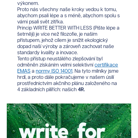
výkonem.
Proto nás všechny naše kroky vedou k tomu,
abychom psali lépe a s méně, abychom spolu s
vámi psali svět zítřka.
Princip WRITE BETTER WITH LESS (Pište lépe a
šetrněji) je více než filozofie, je naším
přístupem, jehož cílem je snížit ekologický
dopad naší výroby a zároveň zachovat naše
standardy kvality a inovace.
Tento přístup neustálého zlepšování byl
odměněn získáním velmi selektivní
certifikace
EMAS
a
normy ISO 14001
. Na tyto milníky jsme
hrdí, a proto dále pokračujeme v našem úsilí
prostřednictvím akčního plánu založeného na
4 základních pilířích: našich
4R.