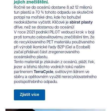
jejich znečištění.
Ročně se do oceánů dostane 8 až 12 milionů
tun plastů a 70 % tohoto odpadu se skutečně
potopí na mořské dno, kde ho bohužel
nedokážeme vyčistit. Klíčové je
sbírat plasty
dříve, než se dostanou do oceánů!
V roce 2021 podnikl PILOT vedoucí krok v boji
proti tomuto celosvětovému znečištění tím, že
do recyklovaného PET materiálu používaného
při výrobě ikonické řady B2P (Gel a Ecoball)
začal přidávat část zregenerovaného
oceánského plastu.
Tento materiál je získáván z oceánů, pláží, řek,
jezer a břehů těchto vodních toků naším
partnerem
TerraCycle
, světovým lídrem ve
sběru a opětovném využití nerecyklovatelného
postspotřebního odpadu.
Zjistit více