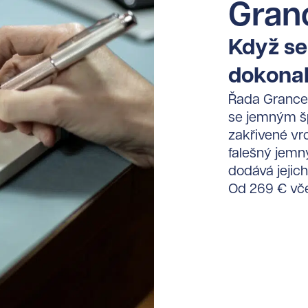
Gran
Když se
dokonal
Řada Grance 
se jemným š
zakřivené vr
falešný jemný
dodává jejic
Od 269 € vč