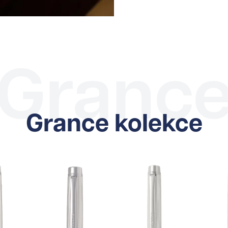
Granc
Grance kolekce