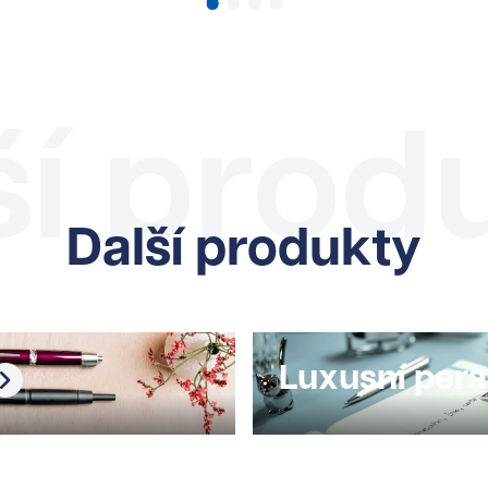
ší prod
Další produkty
Luxusní pera