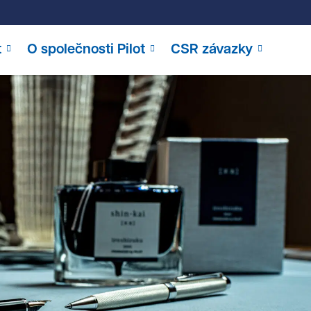
t
O společnosti Pilot
CSR závazky