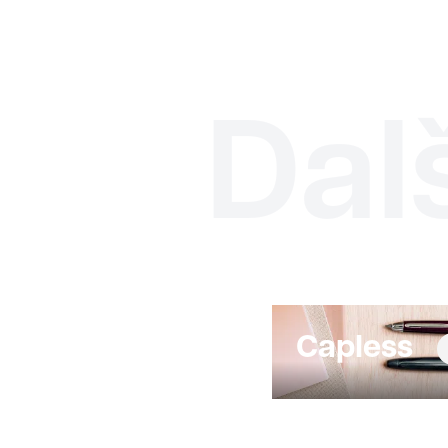
Dal
Capless