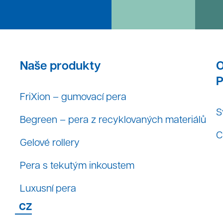
Naše produkty
O
P
FriXion – gumovací pera
S
Begreen – pera z recyklovaných materiálů
C
Gelové rollery
Pera s tekutým inkoustem
Luxusní pera
CZ