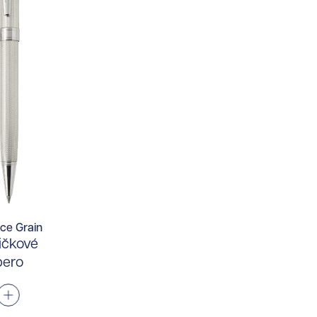
ce Grain
ičkové
pero