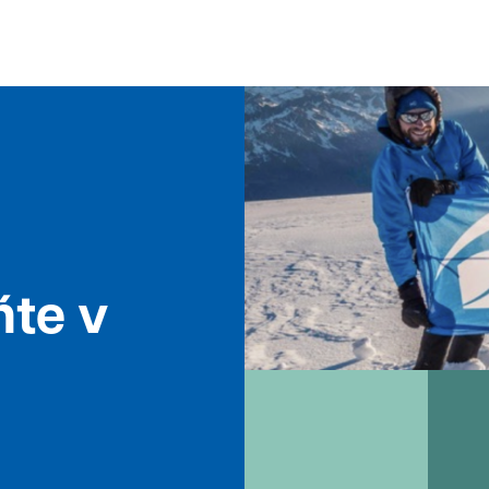
ňte v