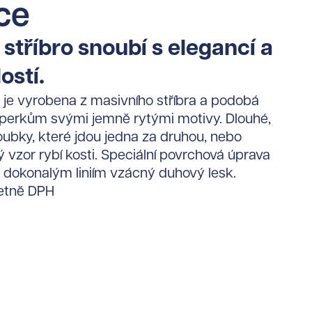
ce
 stříbro snoubí s elegancí a
ostí.
je vyrobena z masivního stříbra a podobá
perkům svými jemně rytými motivy. Dlouhé,
oubky, které jdou jedna za druhou, nebo
 vzor rybí kosti. Speciální povrchová úprava
h dokonalým liniím vzácný duhový lesk.
etně DPH